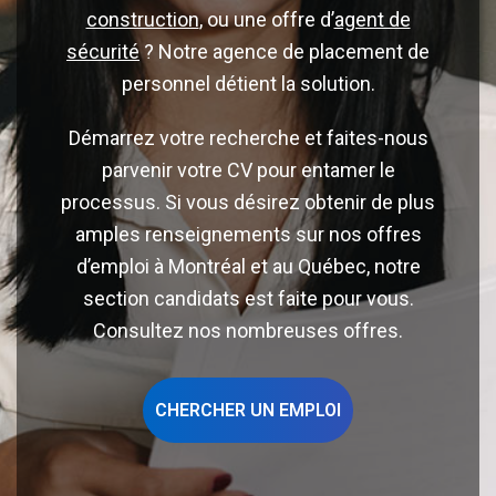
construction
, ou une offre d’
agent de
sécurité
? Notre agence de placement de
personnel détient la solution.
Démarrez votre recherche et faites-nous
parvenir votre CV pour entamer le
processus. Si vous désirez obtenir de plus
amples renseignements sur nos offres
d’emploi à Montréal et au Québec, notre
section candidats est faite pour vous.
Consultez nos nombreuses offres.
CHERCHER UN EMPLOI