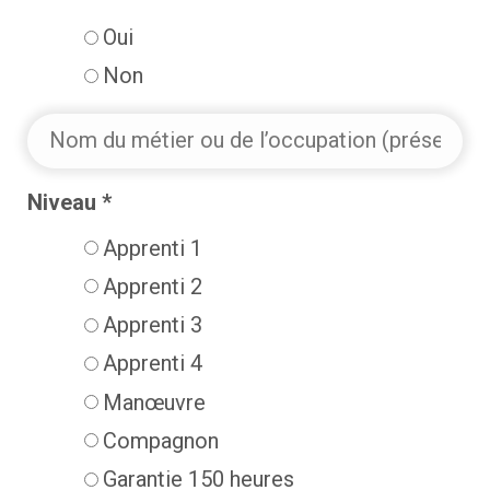
Oui
Non
Nom
du
Niveau *
métier
Apprenti 1
ou
Apprenti 2
de
l’occupation
Apprenti 3
(présent
Apprenti 4
ou
Manœuvre
recherché)
Compagnon
*
Garantie 150 heures