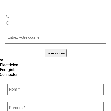
Abonnez-vous à notre infolettre !
Sans
Je souhaite recevoir des offres d’emploi en exclusivité
titre
Je suis recruteur et je souhaite être informé de vos
dernières offres de service
(Nécessaire)
Entrez
votre
courriel
(Nécessaire)
✖
Électricien
Enregister
Connecter
Nom
*
Prénom
*