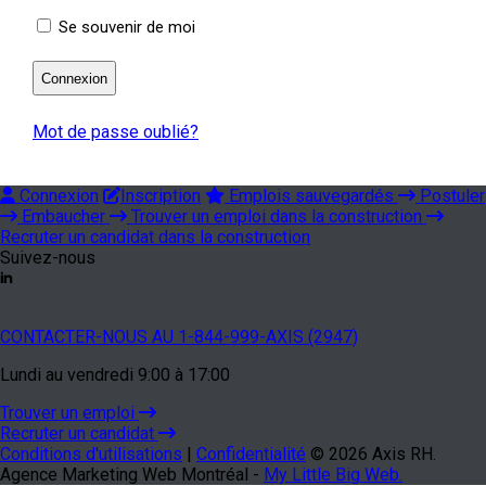
Se souvenir de moi
Mot de passe oublié?
Connexion
Inscription
Emplois sauvegardés
Postuler
Embaucher
Trouver un emploi dans la construction
Recruter un candidat dans la construction
Suivez-nous
CONTACTER-NOUS AU 1-844-999-AXIS (2947)
Lundi au vendredi 9:00 à 17:00
Trouver un emploi
Recruter un candidat
Conditions d'utilisations
|
Confidentialité
© 2026 Axis RH.
Agence Marketing Web Montréal -
My Little Big Web.