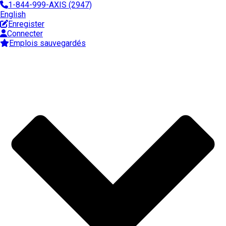
1-844-999-AXIS (2947)
English
Enregister
Connecter
Emplois sauvegardés