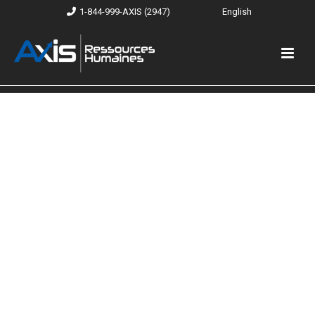
1-844-999-AXIS (2947)
English
Offre d'emploi Plombier
Industrie de la construction
Région du Grand Montréal et
Région de Québec
Location
Selon Conventions Collectives