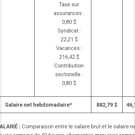
Taxe sur
assurances :
0,80 $
Syndicat :
22,21 $
Vacances :
216,42 $
Contribution
sectorielle :
0,80 $
Salaire net hebdomadaire*
882,79 $
46,
ALARIÉ :
Comparaison entre le salaire brut et le salaire ne