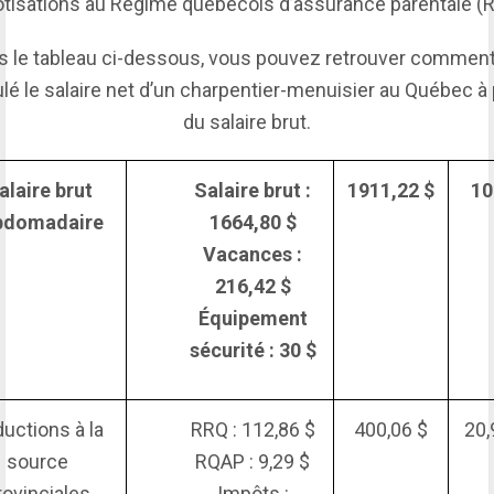
otisations au Régime québécois d’assurance parentale (
s le tableau ci-dessous, vous pouvez retrouver comment
lé le salaire net d’un charpentier-menuisier au Québec à 
du salaire brut.
alaire brut
Salaire brut :
1911,22 $
10
bdomadaire
1664,80 $
Vacances :
216,42 $
Équipement
sécurité : 30 $
uctions à la
RRQ : 112,86 $
400,06 $
20,
source
RQAP : 9,29 $
rovinciales
Impôts :