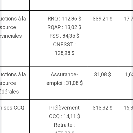
ctions à la
RRQ : 112,86 $
339,21 $
17,
source
RQAP : 13,02 $
ovinciales
FSS : 84,35 $
CNESST :
128,98 $
ctions à la
Assurance-
31,08 $
1,6
source
emploi : 31,08 $
édérales
mises CCQ
Prélèvement
313,32 $
16,
CCQ : 14,11 $
Retraite :