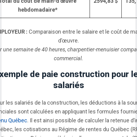
Total du coût de main-d’œuvre
2594,83 $
135,
hebdomadaire*
PLOYEUR :
Comparaison entre le salaire et le coût de ma
d’œuvre.
r une semaine de 40 heures, charpentier-menuisier comp
commercial.
xemple de paie construction pour l
salariés
ur les salariés de la construction, les déductions à la sou
nciales sont calculées en appliquant les formules fourni
enu Québec
. Il est ainsi possible de calculer la retenue d
ébec, les cotisations au Régime de rentes du Québec (R