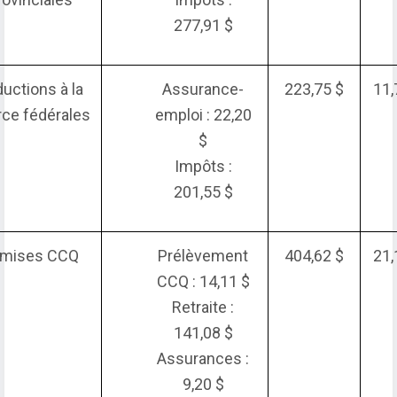
277,91 $
uctions à la
Assurance-
223,75 $
11,
ce fédérales
emploi : 22,20
$
Impôts :
201,55 $
mises CCQ
Prélèvement
404,62 $
21,
CCQ : 14,11 $
Retraite :
141,08 $
Assurances :
9,20 $